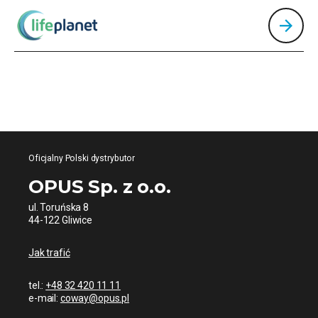
Oficjalny Polski dystrybutor
OPUS Sp. z o.o.
ul. Toruńska 8
44-122 Gliwice
Jak trafić
tel.:
+48 32 420 11 11
e-mail:
coway@opus.pl