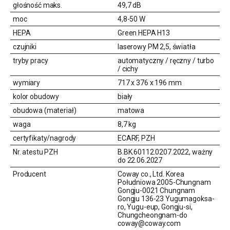
głośność maks.
49,7 dB
moc
4,8-50 W
HEPA
Green HEPA H13
czujniki
laserowy PM 2,5, światła
tryby pracy
automatyczny / ręczny / turbo
/ cichy
wymiary
717 x 376 x 196 mm
kolor obudowy
biały
obudowa (materiał)
matowa
waga
8,7 kg
certyfikaty/nagrody
ECARF, PZH
Nr. atestu PZH
B.BK.60112.0207.2022, ważny
do 22.06.2027
Producent
Coway co., Ltd. Korea
Południowa 2005-Chungnam
Gongju-0021 Chungnam
Gongju 136-23 Yugumagoksa-
ro, Yugu-eup, Gongju-si,
Chungcheongnam-do
coway@coway.com