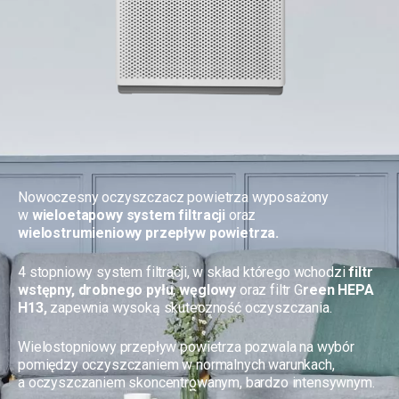
Nowoczesny oczyszczacz powietrza wyposażony
w
wieloetapowy system filtracji
oraz
wielostrumieniowy przepływ powietrza.
4 stopniowy system filtracji, w skład którego wchodzi
filtr
wstępny, drobnego pyłu
,
węglowy
oraz filtr G
reen
HEPA
H13,
zapewnia wysoką skuteczność oczyszczania.
Wielostopniowy przepływ powietrza pozwala na wybór
pomiędzy oczyszczaniem w normalnych warunkach,
a oczyszczaniem skoncentrowanym, bardzo intensywnym.