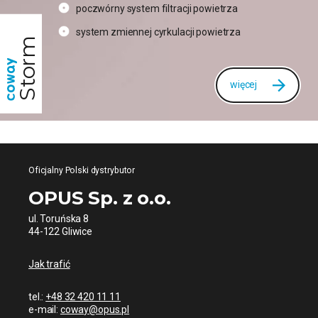
poczwórny system filtracji powietrza
system zmiennej cyrkulacji powietrza
Storm
więcej
Oficjalny Polski dystrybutor
OPUS Sp. z o.o.
ul. Toruńska 8
44-122 Gliwice
Jak trafić
tel.:
+48 32 420 11 11
e-mail:
coway@opus.pl