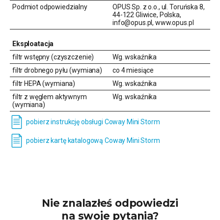
Podmiot odpowiedzialny
OPUS Sp. z o.o., ul. Toruńska 8,
44-122 Gliwice, Polska,
info@opus.pl, www.opus.pl
Eksploatacja
filtr wstępny (czyszczenie)
Wg. wskaźnika
filtr drobnego pyłu (wymiana)
co 4 miesiące
filtr HEPA (wymiana)
Wg. wskaźnika
filtr z węglem aktywnym
Wg. wskaźnika
(wymiana)
pobierz instrukcję obsługi Coway Mini Storm
pobierz kartę katalogową Coway Mini Storm
Nie znalazłeś odpowiedzi
na swoje pytania?