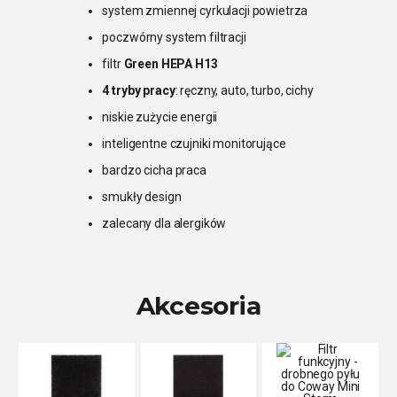
system zmiennej cyrkulacji powietrza
poczwórny system filtracji
filtr
Green HEPA H13
4 tryby pracy
: ręczny, auto, turbo, cichy
niskie zużycie energii
inteligentne czujniki monitorujące
bardzo cicha praca
smukły design
zalecany dla alergików
Akcesoria