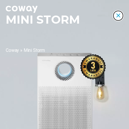
MINI STORM
Coway
»
Mini Storm