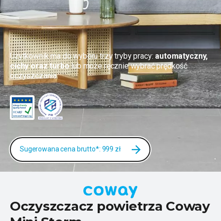
Użytkownik ma do wyboru trzy tryby pracy:
automatyczny,
cichy oraz turbo
lub może ręcznie wybrać prędkość
oczyszczania.
Sugerowana cena brutto*: 999 zł
Oczyszczacz powietrza Coway