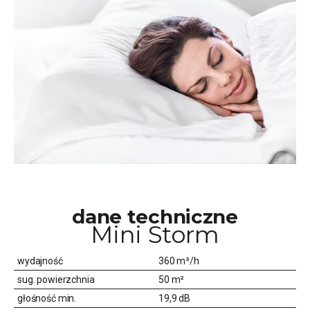
dane techniczne
Mini Storm
wydajność
360 m³/h
sug. powierzchnia
50 m²
głośność min.
19,9 dB