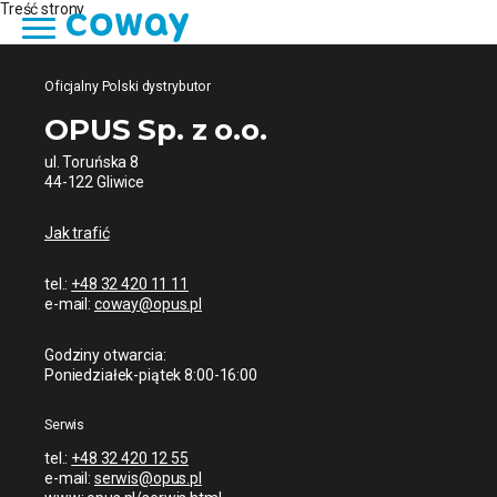
Treść strony
Oficjalny Polski dystrybutor
OPUS Sp. z o.o.
ul. Toruńska 8
44-122 Gliwice
Jak trafić
tel.:
+48 32 420 11 11
e-mail:
coway@opus.pl
Godziny otwarcia:
Poniedziałek-piątek 8:00-16:00
Serwis
tel.:
+48 32 420 12 55
e-mail:
serwis@opus.pl