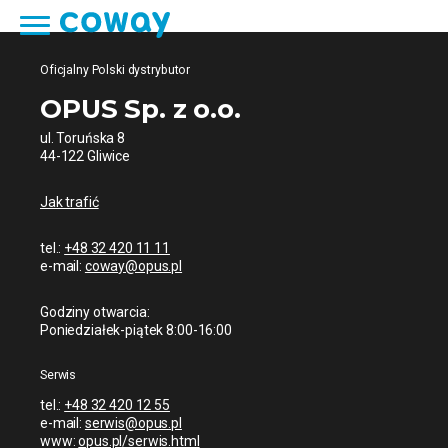
Oficjalny Polski dystrybutor
OPUS Sp. z o.o.
ul. Toruńska 8
44-122 Gliwice
Jak trafić
tel.:
+48 32 420 11 11
e-mail:
coway@opus.pl
Godziny otwarcia:
Poniedziałek-piątek 8:00-16:00
Serwis
tel.:
+48 32 420 12 55
e-mail:
serwis@opus.pl
www:
opus.pl/serwis.html