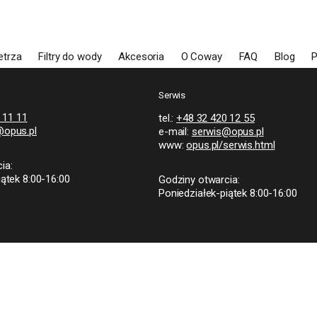
etrza
Filtry do wody
Akcesoria
O Coway
FAQ
Blog
Serwis
 11 11
tel.:
+48 32 420 12 55
opus.pl
e-mail:
serwis@opus.pl
www:
opus.pl/serwis.html
ia:
iątek 8:00-16:00
Godziny otwarcia:
Poniedziałek-piątek 8:00-16:00