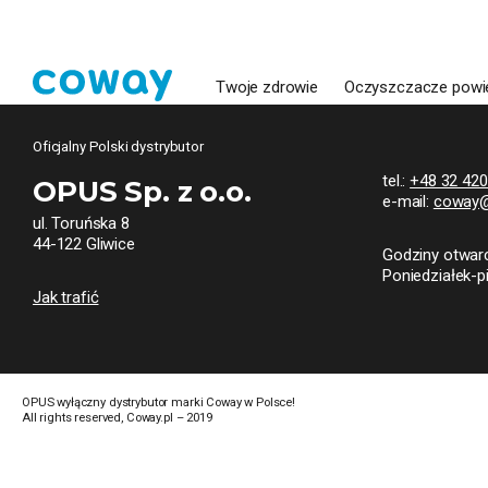
Twoje zdrowie
Oczyszczacze powi
Oficjalny Polski dystrybutor
tel.:
+48 32 420
OPUS Sp. z o.o.
e-mail:
coway@
ul. Toruńska 8
44-122 Gliwice
Godziny otwarc
Poniedziałek-p
Jak trafić
OPUS wyłączny dystrybutor marki Coway w Polsce!
All rights reserved, Coway.pl – 2019