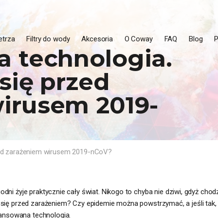
etrza
Filtry do wody
Akcesoria
O Coway
FAQ
Blog
a technologia.
się przed
irusem 2019-
rzed zarażeniem wirusem 2019-nCoV?
odni żyje praktycznie cały świat. Nikogo to chyba nie dziwi, gdyż ch
 się przed zarażeniem? Czy epidemie można powstrzymać, a jeśli tak, 
nsowana technologia.