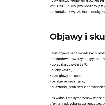
nCoV doszło jednak do groźniejszej 
Wirus 2019-nCoV przenoszony jest gł
do kontaktu z wydzielinami osoby za
Objawy i sk
Jakie objawy będą świadczyć o moż
standardowo towarzyszą grypie, a z
• gorączka powyżej 38ºC,
• suchy kaszel,
• bóle głowy i mięśni,
• osłabienie organizmu,
• duszności, problemy z oddychanie
Jak widać, lista symptomów może by
efektami oddychania zanieczyszczon