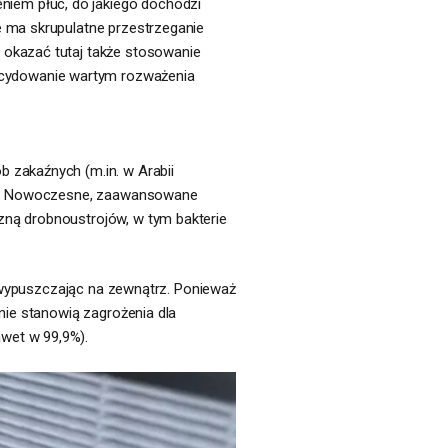
iem płuc, do jakiego dochodzi
e ma skrupulatne przestrzeganie
 okazać tutaj także stosowanie
ecydowanie wartym rozważenia
 zakaźnych (m.in. w Arabii
roń. Nowoczesne, zaawansowane
zną drobnoustrojów, w tym bakterie
ie wypuszczając na zewnątrz. Ponieważ
nie stanowią zagrożenia dla
wet w 99,9%).