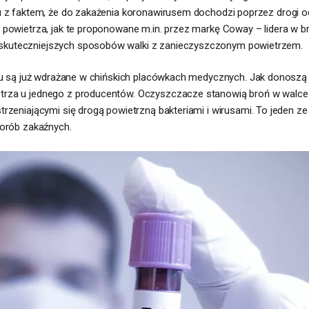
u z faktem, że do zakażenia koronawirusem dochodzi poprzez drogi 
powietrza, jak te proponowane m.in. przez markę Coway – lidera w br
kuteczniejszych sposobów walki z zanieczyszczonym powietrzem.
pu są już wdrażane w chińskich placówkach medycznych. Jak donoszą m
rza u jednego z producentów. Oczyszczacze stanowią broń w walce 
rzeniającymi się drogą powietrzną bakteriami i wirusami. To jeden z
horób zakaźnych.