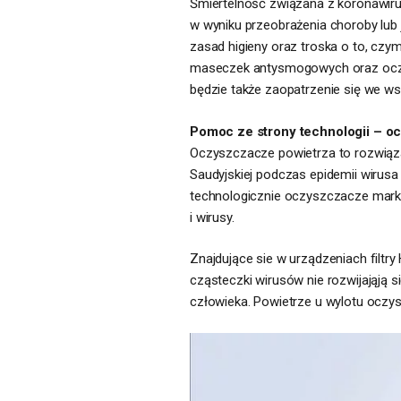
Śmiertelność związana z koronawir
w wyniku przeobrażenia choroby lub 
zasad higieny oraz troska o to, cz
maseczek antysmogowych oraz oczy
będzie także zaopatrzenie się we w
Pomoc ze strony technologii – o
Oczyszczacze powietrza to rozwiąza
Saudyjskiej podczas epidemii wirus
technologicznie oczyszczacze marki
i wirusy.
Znajdujące sie w urządzeniach filtry
cząsteczki wirusów nie rozwijająją 
człowieka. Powietrze u wylotu oczy