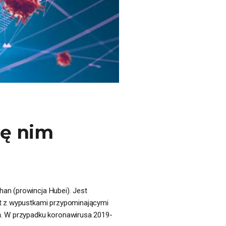
ię nim
an (prowincja Hubei). Jest
ałt z wypustkami przypominającymi
eń. W przypadku koronawirusa 2019-