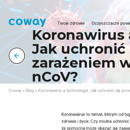
Twoje zdrowie
Oczyszczacze powi
Koronawirus 
Jak uchronić 
zarażeniem w
nCoV?
Coway
»
Blog
»
Koronawirus a technologia. Jak uchronić się p
Koronawirus to temat, którym od tyg
zdrowie i życie. Czy można uchronić
że pomocna może okazać się zaawa