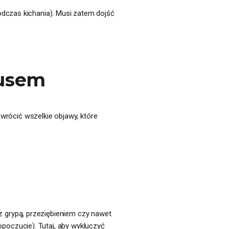
odczas kichania). Musi zatem dojść
rusem
rócić wszelkie objawy, które
 grypą, przeziębieniem czy nawet
oczucie). Tutaj, aby wykluczyć