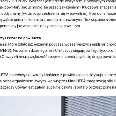
usem 2019-nCoV związana jest przede wszystkim z poważnym zapalen
jej powikłań. Jak uchronić się przed zakażeniem? Kluczowe znaczeni
ym oddychamy (wirus rozprzestrzenia się w powietrzu). Pomocne może
wiście unikanie kontaktu z osobami zarażonymi. Rozwiązaniem zd
spomniany już wcześniej oczyszczacz powietrza.
czyszczacze powietrza
nie, które zdało już egzamin podczas wcześniejszych epidemii chorób
a MERS). Nic zatem dziwnego, że i Chińczycy sięgają po tego typu b
 Coway eliminują większość rozprzestrzeniających się drogą powietr
 HEPA przechwytują wirusy i bakterie z powietrza i dezaktywują je, n
się poza organizmem żywym, we wnętrzu filtra HEPA tracą swoją siłę i 
szczaczy Coway jest zatem zupełnie czyste (zostało oczyszczone na