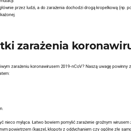
mutacji.
ównie przez ludzi, a do zarażenia dochodzi drogą kropelkową (np. p
każonej.
utki zarażenia koronawi
liwym zarażeniu koronawirusem 2019-nCoV? Naszą uwagę powinny zw
atem:
m.
ć nieco myląca. Łatwo bowiem pomylić zarażenie groźnym wirusem z
ym powietrzem (kaszel, kłopoty z oddychaniem czy ogólne złe samop